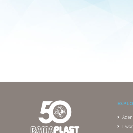
ESPL
Azien
Lavor