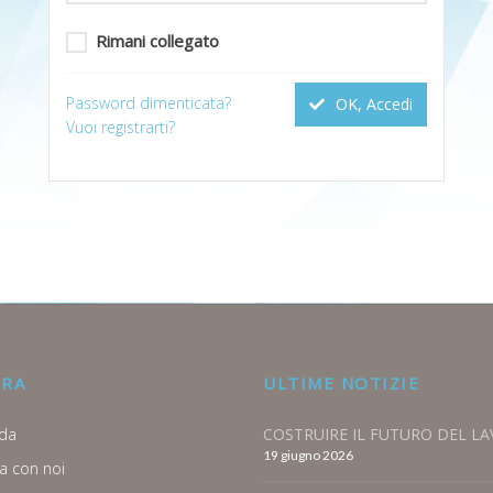
Rimani collegato
Password dimenticata?
OK, Accedi
Vuoi registrarti?
ORA
ULTIME NOTIZIE
da
COSTRUIRE IL FUTURO DEL L
19 giugno 2026
a con noi