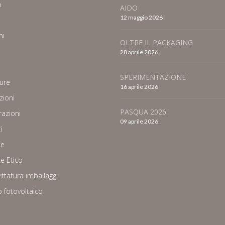
a
AIDO
12 maggio 2026
ni
OLTRE IL PACKAGING
28 aprile 2026
SPERIMENTAZIONE
ure
16 aprile 2026
zioni
PASQUA 2026
azioni
09 aprile 2026
i
ie
e Etico
ettatura imballaggi
 fotovoltaico