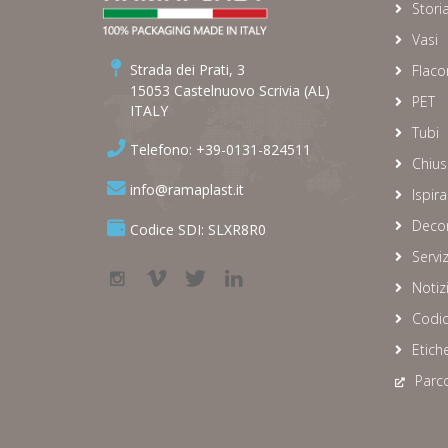
Stori
Vasi
Strada dei Prati, 3
Flaco
15053 Castelnuovo Scrivia (AL)
PET
ITALY
Tubi
Telefono: +39-0131-824511
Chius
info@ramaplast.it
Ispira
Decor
Codice SDI: SLXR8R0
Serviz
Notiz
Codic
Etich
Parco