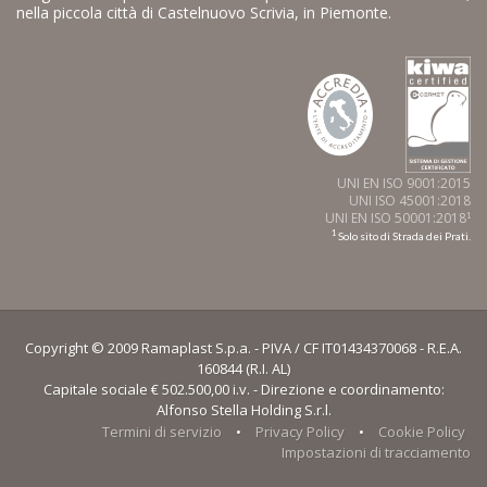
nella piccola città di Castelnuovo Scrivia, in Piemonte.
UNI EN ISO 9001:2015
UNI ISO 45001:2018
UNI EN ISO 50001:2018
1
1
Solo sito di Strada dei Prati.
Copyright © 2009 Ramaplast S.p.a. - PIVA / CF IT01434370068 - R.E.A.
160844 (R.I. AL)
Capitale sociale € 502.500,00 i.v. - Direzione e coordinamento:
Alfonso Stella Holding S.r.l.
Termini di servizio
•
Privacy Policy
•
Cookie Policy
Impostazioni di tracciamento