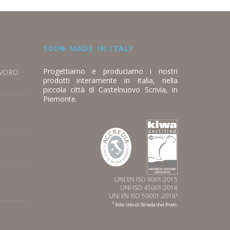
100% MADE IN ITALY
Progettiamo e produciamo i nostri
AVORO
prodotti interamente in Italia, nella
piccola città di Castelnuovo Scrivia, in
Piemonte.
UNI EN ISO 9001:2015
UNI ISO 45001:2018
UNI EN ISO 50001:2018
1
1
Solo sito di Strada dei Prati.