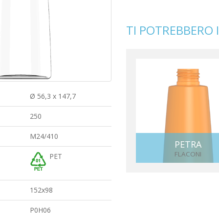
TI POTREBBERO 
Ø 56,3 x 147,7
250
M24/410
PETRA
FLACONI
PET
152x98
P0H06