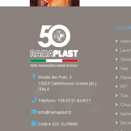
ESPL
Azien
Lavor
Stori
Vasi
Strada dei Prati, 3
Flaco
15053 Castelnuovo Scrivia (AL)
PET
ITALY
Tubi
Telefono: +39-0131-824511
Chius
info@ramaplast.it
Ispira
Decor
Codice SDI: SLXR8R0